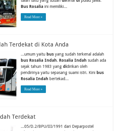
salah satu yang sudah
di
kenal
di
pulau Jawa.
Bus Rosalia
ini memiliki...
Read More »
dah Terdekat di Kota Anda
...umum yaitu
bus
yang sudah terkenal adalah
bus Rosalia Indah
.
Rosalia Indah
sudah ada
sejak tahun 1983 yang
di
dirikan oleh
pendirinya yaitu sepasang suami istri. Kini
bus
Rosalia Indah
bertekad...
Read More »
ndah Terdekat
...05/D.2/BPU/III/1991 dari Deparpostel