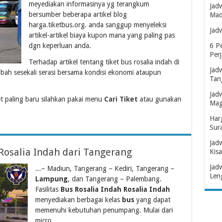
meyediakan informasinya yg terangkum
Jad
bersumber beberapa artikel blog
Mad
harga.tiketbus.org. anda sanggup menyeleksi
Jad
artikel-artikel biaya kupon mana yang paling pas
dgn keperluan anda.
6 P
Per
Terhadap artikel tentang tiket bus rosalia indah di
Jad
bah sesekali serasi bersama kondisi ekonomi ataupun
Tan
Jad
t paling baru silahkan pakai menu
Cari Tiket
atau gunakan
Mag
Har
Sur
Jad
Rosalia Indah dari Tangerang
Kisa
Jad
...– Madiun, Tangerang – Kediri, Tangerang –
Len
Lampung
, dan Tangerang – Palembang.
Fasilitas
Bus Rosalia Indah Rosalia Indah
menyediakan berbagai kelas
bus
yang dapat
memenuhi kebutuhan penumpang. Mulai dari
micro...