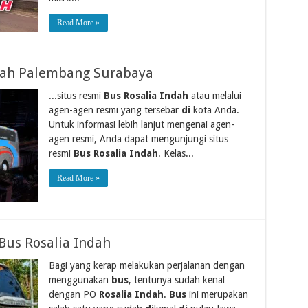
Read More »
ndah Palembang Surabaya
...situs resmi
Bus Rosalia Indah
atau melalui
agen-agen resmi yang tersebar
di
kota Anda.
Untuk informasi lebih lanjut mengenai agen-
agen resmi, Anda dapat mengunjungi situs
resmi
Bus Rosalia Indah
. Kelas...
Read More »
Bus Rosalia Indah
Bagi yang kerap melakukan perjalanan dengan
menggunakan
bus
, tentunya sudah kenal
dengan PO
Rosalia Indah
.
Bus
ini merupakan