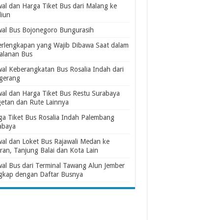
wal dan Harga Tiket Bus dari Malang ke
iun
wal Bus Bojonegoro Bungurasih
erlengkapan yang Wajib Dibawa Saat dalam
jalanan Bus
wal Keberangkatan Bus Rosalia Indah dari
gerang
wal dan Harga Tiket Bus Restu Surabaya
etan dan Rute Lainnya
ga Tiket Bus Rosalia Indah Palembang
abaya
wal dan Loket Bus Rajawali Medan ke
ran, Tanjung Balai dan Kota Lain
wal Bus dari Terminal Tawang Alun Jember
gkap dengan Daftar Busnya