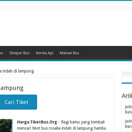
us
Sleeper Bus
Kereta Api
Mainan Bus
lia indah di lampung
i Lampung
Arti
Cari Tiket
Jad
Bat
Jad
Harga.TiketBus.Org
- Bagi kamu yang kembali
Ban
mencari tiket bus rosalia indah di lampung hamba