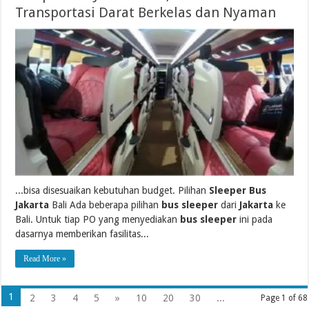
Transportasi Darat Berkelas dan Nyaman
...bisa disesuaikan kebutuhan budget. Pilihan
Sleeper Bus
Jakarta
Bali Ada beberapa pilihan
bus sleeper
dari
Jakarta
ke
Bali. Untuk tiap PO yang menyediakan
bus sleeper
ini pada
dasarnya memberikan fasilitas...
Read More »
1
2
3
4
5
»
10
20
30
...
Page 1 of 68